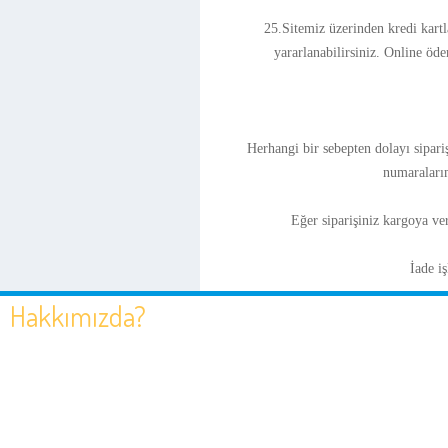
25.Sitemiz üzerinden kredi kartl
yararlanabilirsiniz. Online öde
Herhangi bir sebepten dolayı sipariş
numaralarımı
Eğer siparişiniz kargoya ve
İade i
Hakkımızda?
NAZAR GRUP kuruluşundan bugüne SPA sektöründe kendisini hızla
geliştirmiş zamana ayak uydurarak müşterilerine en hızlı ve doğru hi
sunmaktadır.Bunun yanı sıra müşterilerine ihtiyaç duyduğu bir çok k
çözüm ortağı olmuştur.