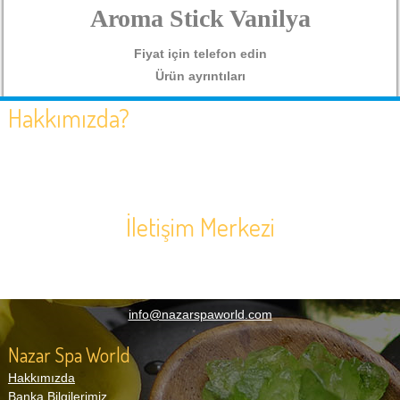
Aroma Stick Vanilya
Fiyat için telefon edin
Ürün ayrıntıları
Hakkımızda?
NAZAR GRUP kuruluşundan bugüne SPA sektöründe kendisini
hızla geliştirmiş zamana ayak uydurarak müşterilerine en hızlı
ve doğru hizmeti sunmaktadır.Bunun yanı sıra müşterilerine
ihtiyaç duyduğu bir çok konuda çözüm ortağı olmuştur.
İletişim Merkezi
0(242) 247 01 71
Muratpaşa Mah. 581 Sok. N:9/A Muratpaşa/Antalya
Soru, Öneri, Sipariş:
info@nazarspaworld.com
Nazar Spa World
Hakkımızda
Banka Bilgilerimiz