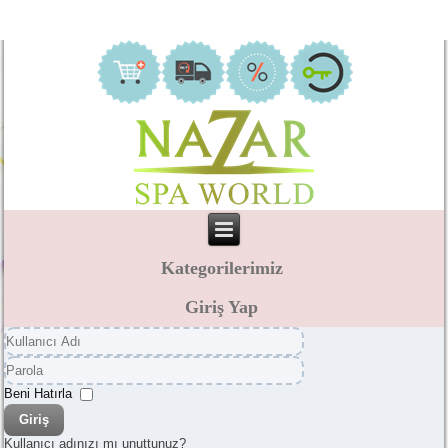
Kategorilerimiz
Giriş Yap
Kullanıcı
Adı
Parola
Beni Hatırla
Giriş
Kullanıcı adınızı mı unuttunuz?