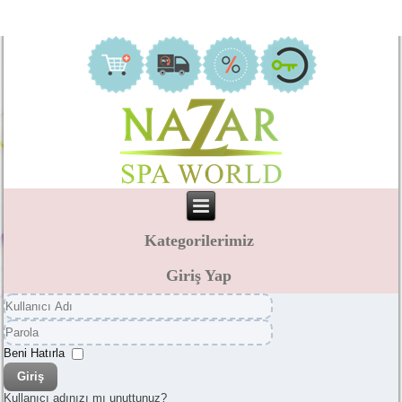
Kategorilerimiz
Giriş Yap
Kullanıcı
Adı
Parola
Beni Hatırla
Giriş
Kullanıcı adınızı mı unuttunuz?