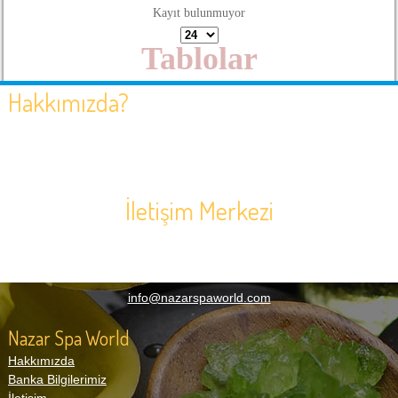
Kayıt bulunmuyor
Tablolar
Hakkımızda?
NAZAR GRUP kuruluşundan bugüne SPA sektöründe kendisini
hızla geliştirmiş zamana ayak uydurarak müşterilerine en hızlı
ve doğru hizmeti sunmaktadır.Bunun yanı sıra müşterilerine
ihtiyaç duyduğu bir çok konuda çözüm ortağı olmuştur.
İletişim Merkezi
0(242) 247 01 71
Muratpaşa Mah. 581 Sok. N:9/A Muratpaşa/Antalya
Soru, Öneri, Sipariş:
info@nazarspaworld.com
Nazar Spa World
Hakkımızda
Banka Bilgilerimiz
İletişim