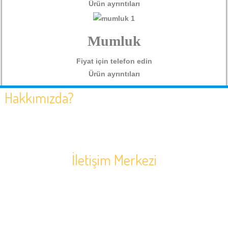
Ürün ayrıntıları
Mumluk
Fiyat için telefon edin
Ürün ayrıntıları
Hakkımızda?
NAZAR GRUP kuruluşundan bugüne SPA sektöründe kendisini
hızla geliştirmiş zamana ayak uydurarak müşterilerine en hızlı
ve doğru hizmeti sunmaktadır.Bunun yanı sıra müşterilerine
ihtiyaç duyduğu bir çok konuda çözüm ortağı olmuştur.
İletişim Merkezi
0(242) 247 01 71
Muratpaşa Mah. 581 Sok. N:9/A Muratpaşa/Antalya
Soru, Öneri, Sipariş:
info@nazarspaworld.com